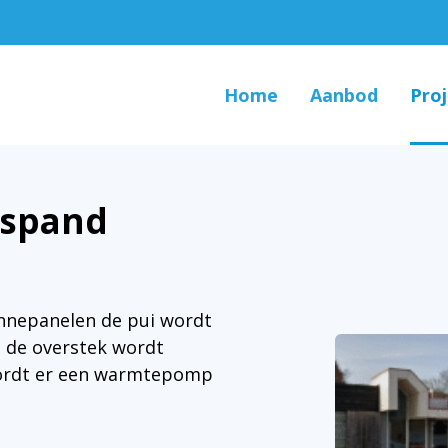
Home
Aanbod
Pro
fspand
onnepanelen de pui wordt
n de overstek wordt
ordt er een warmtepomp