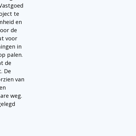
 Vastgoed
ject te
mheid en
voor de
ut voor
ingen in
op palen.
t de
. De
rzien van
 en
are weg.
gelegd