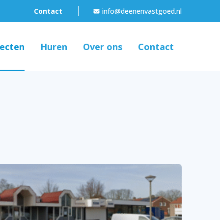
Contact
info@deenenvastgoed.nl
jecten
Huren
Over ons
Contact