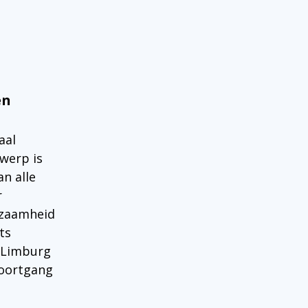
en
aal
werp is
n alle
r
rzaamheid
ts
 Limburg
voortgang