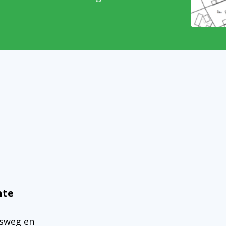
nte
esweg en